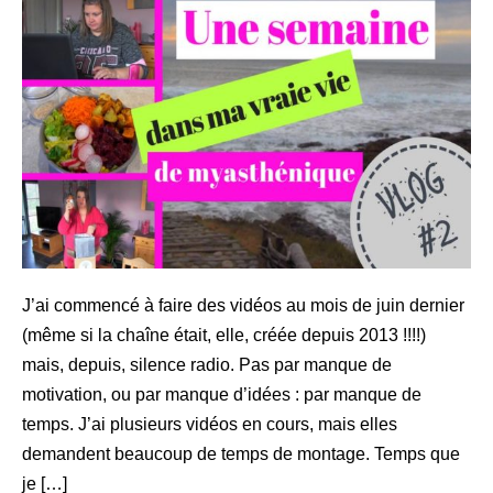
Une
semaine
dans
ma
vie
de
myasthénie
(VLOG)
J’ai commencé à faire des vidéos au mois de juin dernier
(même si la chaîne était, elle, créée depuis 2013 !!!!)
mais, depuis, silence radio. Pas par manque de
motivation, ou par manque d’idées : par manque de
temps. J’ai plusieurs vidéos en cours, mais elles
demandent beaucoup de temps de montage. Temps que
je […]