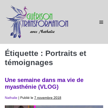
Sauter
au
contenu
basc
le
men
Étiquette :
Portraits et
témoignages
Une semaine dans ma vie de
myasthénie (VLOG)
Nathalie
|
Publié le
7 novembre 2018