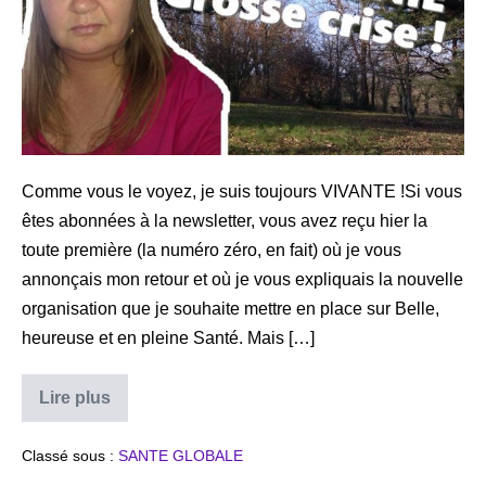
retour
sur
le
blog
+
news
Comme vous le voyez, je suis toujours VIVANTE !Si vous
êtes abonnées à la newsletter, vous avez reçu hier la
toute première (la numéro zéro, en fait) où je vous
annonçais mon retour et où je vous expliquais la nouvelle
organisation que je souhaite mettre en place sur Belle,
heureuse et en pleine Santé. Mais […]
Poussée
Lire plus
myasthénique
:
de
Classé sous :
SANTE GLOBALE
retour
sur