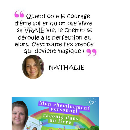
le
blog
+
news