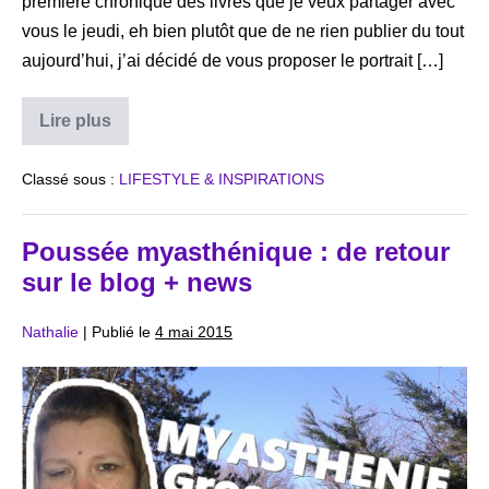
première chronique des livres que je veux partager avec
vous le jeudi, eh bien plutôt que de ne rien publier du tout
aujourd’hui, j’ai décidé de vous proposer le portrait […]
Changer
Lire plus
de
vie
:
Classé sous :
LIFESTYLE & INSPIRATIONS
Anne-
Sophie
a
relevé
Poussée myasthénique : de retour
le
sur le blog + news
défi
!
Nathalie
|
Publié le
4 mai 2015
Poussée
myasthénique
:
de