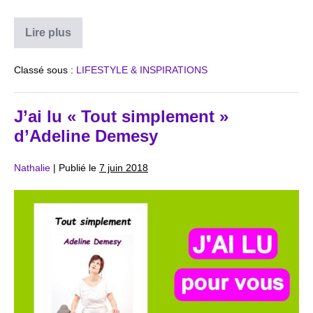
Une
Lire plus
semaine
dans
ma
Classé sous :
LIFESTYLE & INSPIRATIONS
vie
de
myasthénie
(VLOG)
J’ai lu « Tout simplement »
d’Adeline Demesy
Nathalie
|
Publié le
7 juin 2018
J’ai
lu
« Tout
simplement »
d’Adeline
Demesy