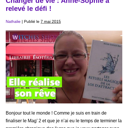
Changer de vie : Anne-Sophie a
relevé le défi !
Nathalie
|
Publié le
7 mai 2015
Changer
de
vie
:
Anne-
Sophie
a
relevé
le
défi
!
Bonjour tout le monde ! Comme je suis en train de
finaliser le Mag’ 2 et que je n’ai eu le temps de terminer la