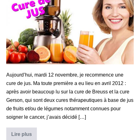
une
cure
de
fruits
et
de
jus
Aujourd’hui, mardi 12 novembre, je recommence une
cure de jus. Ma toute première a eu lieu en avril 2012 :
après avoir beaucoup lu sur la cure de Breuss et la cure
Gerson, qui sont deux cures thérapeutiques à base de jus
de fruits et/ou de légumes notamment connues pour
soigner le cancer, j’avais décidé […]
Je
Lire plus
(re)commence