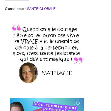
une
cure
Classé sous :
SANTE GLOBALE
de
fruits
et
de
jus