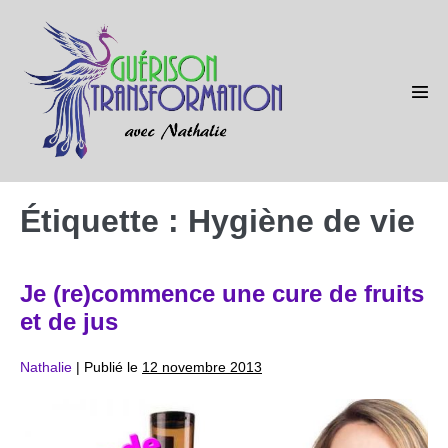
Sauter
au
contenu
basc
le
men
Étiquette :
Hygiène de vie
Je (re)commence une cure de fruits
et de jus
Nathalie
|
Publié le
12 novembre 2013
Je
(re)commence