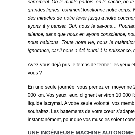
carrément. On le mutile parfois, on le cache, on le
grandes lignes, comment fonctionne notre corps. N
des miracles de notre lever jusqu’à notre couch
ayons à y penser. Oui, nous le savons… Pourtant
silence, sans que nous en ayons conscience, nous
nous habitons. Toute notre vie, nous le maltrai
ignorance, car il nous a été fourni à la naissanc
Avez-vous déjà pris le temps de fermer les yeux et
vous ?
En une seule journée, vous prenez en moyenne 23
000 km. Vos yeux, eux, clignent environ 10 000 fo
liquide lacrymal. A votre seule volonté, vos mem
souhaitez. Les battements de votre cœur s’adaptent
instantanément, pour que vos muscles soient corre
UNE INGÉNIEUSE MACHINE AUTONOME