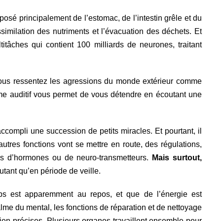
mposé principalement de l’estomac, de l’intestin grêle et du
similation des nutriments et l’évacuation des déchets. Et
titâches qui contient 100 milliards de neurones, traitant
vous ressentez les agressions du monde extérieur comme
me auditif vous permet de vous détendre en écoutant une
compli une succession de petits miracles. Et pourtant, il
autres fonctions vont se mettre en route, des régulations,
ns d’hormones ou de neuro-transmetteurs.
Mais surtout,
autant qu’en période de veille.
rps est apparemment au repos, et que de l’énergie est
alme du mental, les fonctions de réparation et de nettoyage
en précises. Plusieurs organes travaillent ensemble pour