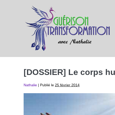
Sauter
au
contenu
[DOSSIER] Le corps hum
Nathalie
|
Publié le
25 février 2014